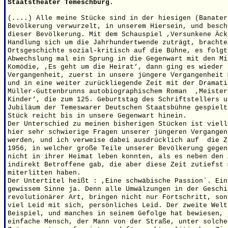
Staatstheater Temeschburg.
(....) Alle meine Stücke sind in der hiesigen (Banater
Bevölkerung verwurzelt, in unserem Hiersein, und besch
dieser Bevölkerung. Mit dem Schauspiel ,Versunkene Äck
Handlung sich um die Jahrhundertwende zuträgt, brachte
Ortsgeschichte sozial-kritisch auf die Bühne, es folgt
Abwechslung mal ein Sprung in die Gegenwart mit den Mi
Komödie, ,Es geht um die Heirat‘, dann ging es wieder 
Vergangenheit, zuerst in unsere jüngere Vergangenheit 
und in eine weiter zurückliegende Zeit mit der Dramati
Müller-Guttenbrunns autobiographischem Roman
,Meister
Kinder‘, die zum 125. Geburtstag des Schriftstellers u
Jubiläum der Temeswarer Deutschen Staatsbühne gespielt
Stück reicht bis in unsere Gegenwart hinein.
Der Unterschied zu meinen bisherigen Stücken ist viell
hier sehr schwierige Fragen unserer jüngeren Vergangen
werden, und ich verweise dabei ausdrücklich auf
die Z
1956, in welcher große Teile unserer Bevölkerung gegen
nicht in ihrer Heimat leben konnten, als es neben den 
indirekt Betroffene gab, die aber diese Zeit zutiefst 
miterlitten haben.
Der Untertitel heißt : ,Eine schwäbische Passion`. Ein
gewissem Sinne ja. Denn alle Umwälzungen in der Geschi
revolutionärer Art, bringen nicht nur Fortschritt, son
viel Leid mit sich, persönliches Leid. Der zweite Welt
Beispiel, und manches in seinem Gefolge hat bewiesen, 
einfache Mensch, der Mann von der Straße, unter solche