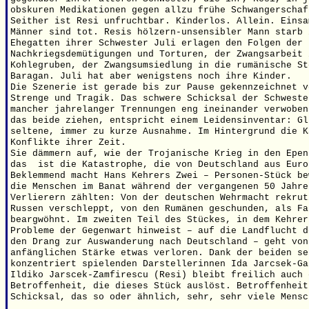
obskuren Medikationen gegen allzu frühe Schwangerschaf
Seither ist Resi unfruchtbar. Kinderlos. Allein. Einsa
Männer sind tot. Resis hölzern-unsensibler Mann starb 
Ehegatten ihrer Schwester Juli erlagen den Folgen der
Nachkriegsdemütigungen und Torturen, der Zwangsarbeit 
Kohlegruben, der Zwangsumsiedlung in die rumänische St
Baragan. Juli hat aber wenigstens noch ihre Kinder.
Die Szenerie ist gerade bis zur Pause gekennzeichnet v
Strenge und Tragik. Das schwere Schicksal der Schweste
mancher jahrelanger Trennungen eng ineinander verwoben
das beide ziehen, entspricht einem Leidensinventar: Gl
seltene, immer zu kurze Ausnahme. Im Hintergrund die K
Konflikte ihrer Zeit.
Sie dämmern auf, wie der Trojanische Krieg in den Epen
das ist die Katastrophe, die von Deutschland aus Euro
Beklemmend macht Hans Kehrers Zwei – Personen-Stück be
die Menschen im Banat während der vergangenen 50 Jahre
Verlierern zählten: Von der deutschen Wehrmacht rekrut
Russen verschleppt, von den Rumänen geschunden, als Fa
beargwöhnt. Im zweiten Teil des Stückes, in dem Kehrer
Probleme der Gegenwart hinweist – auf die Landflucht d
den Drang zur Auswanderung nach Deutschland – geht von
anfänglichen Stärke etwas verloren. Dank der beiden se
konzentriert spielenden Darstellerinnen Ida Jarcsek-G
Ildiko Jarscek-Zamfirescu (Resi) bleibt freilich auch 
Betroffenheit, die dieses Stück auslöst. Betroffenheit
Schicksal, das so oder ähnlich, sehr, sehr viele Mensc