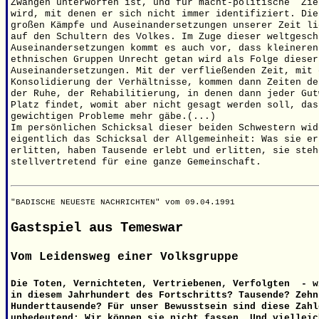
Zwängen unterworfen ist, und für macht-politische
Zie
wird, mit denen er sich nicht immer identifiziert. Die
großen Kämpfe und Auseinandersetzungen unserer Zeit li
auf den Schultern des Volkes. Im Zuge dieser weltgesch
Auseinandersetzungen kommt es auch vor, dass kleineren
ethnischen Gruppen Unrecht getan wird als Folge dieser
Auseinandersetzungen. Mit der verfließenden Zeit, mit 
Konsolidierung der Verhältnisse, kommen dann Zeiten de
der Ruhe, der Rehabilitierung, in denen dann jeder Gut
Platz findet, womit aber nicht gesagt werden soll, das
gewichtigen Probleme mehr gäbe.(...)
Im persönlichen Schicksal dieser beiden Schwestern wid
eigentlich das Schicksal der Allgemeinheit: Was sie er
erlitten, haben Tausende erlebt und erlitten, sie steh
stellvertretend für eine ganze Gemeinschaft.
"BADISCHE NEUESTE NACHRICHTEN" vom 09.04.1991
Gastspiel aus Temeswar
Vom Leidensweg einer Volksgruppe
Die Toten, Vernichteten, Vertriebenen, Verfolgten - w
in diesem Jahrhundert des Fortschritts? Tausende? Zehn
Hunderttausende? Für unser Bewusstsein sind diese Zahl
unbedeutend: Wir können sie nicht fassen. Und vielleic