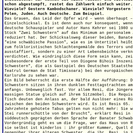
schon abgestumpft, rastet das Zählwerk einfach weiter.
Wieviele? Gestern Kambodschaner. Wieviele? Vorgestern 
Polen, Juden. Auch Deutsche. Zum Beispiel.
Das Grauen, das Leid der Opfer wird – wenn überhaupt –
Einzelschicksal. Es ist denn auch nur konsequent, wenn
deutsche Schauspieler und Autor Hans Kehrer sei 1980 u
Stück "Zwei Schwestern" auf das Minimum an personalem 
reduziert hat. Der Schicksalsweg dieser beiden, Banate
"eine schwäbische Passion", wie es im Untertitel heißt
zum folkloristischen Schlachtengemälde des Terrors und
ausstaffiert, sondern zu einer Art Lebensbeichte verkn
verdichtet. Wie eindringlich diese Form sein kann, zei
insbesondere der erste Teil von Diogene Bihois Inszeni
Schwestern", die als Gastspiel des Deutschen Staatsthe
Teatrul German de Stat Timisoara) bei den europäischen
Karlsruhe zu sehen war.
Ein Bild beherrscht die erste Hälfte der Aufführung: D
Schwestern sitzen in ihren dunklen Festtagstrachten am
anfangs. Unbeweglich fast. Vor allem Resi, die Jüngere
massigen Statue gleich auf ihrem Sitzmöbel. Die Requis
Tisch deuten den Anlass an, der bald Auslöser eines Rü
zwischen den beiden Schwestern wird. Es ist Resis 65. 
Jahrzehnte gehütete Tabus gelten nun nicht mehr: Sie w
Stei runnerschüttle von der Bruscht", erklärt Resi in 
süddeutsch geprägten derben Sprache der Banater Schwab
Vordergründig geht es um die Frage, wer das Haus von R
sie selbst ist kinderlos : ihr größter Kummer, Quell d
gegenüber ihrer älteren Schwester, die ihr, Resi, in j