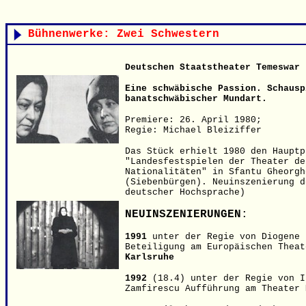
Bühnenwerke:
Zwei Schwestern
Deutschen Staatstheater Temeswar
Eine schwäbische Passion. Schausp
banatschwäbischer Mundart.
Premiere: 26. April 1980;
Regie: Michael Bleiziffer
Das Stück erhielt 1980 den Hauptp
"Landesfestspielen der Theater de
Nationalitäten" in Sfantu Gheorgh
(Siebenbürgen). Neuinszenierung d
deutscher Hochsprache)
NEUINSZENIERUNGEN
:
1991
unter der Regie von Diogene 
Beteiligung am Europäischen Thea
Karlsruhe
199
2
(18.4)
unter der Regie von I
Zamfirescu
Aufführung am Theater