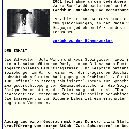
2001
Teilnahme an den Gedenkveran
Jahre Russlanddeportation" und Ga
Landshut, Nürnberg und Regensburg
1997 bietet Hans Kehrers Stück au
zum gleichnamigen, in der Regie v
Drâguşin gedrehten TV-Film des ru
Fernsehens
zurück zu den Bühnenwerken
DER INHALT
Die Schwestern Juli Wirth und Resi Steingasser, zwei B
einem banatschwäbischen Dorf, ziehen Bilanz nach Resis
abgeschlossenen Geburtstagsfeier. Ihr Gespräch bezieht
Beziehungen im Rahmen einer von der tragischen Geschic
schwäbischen Gemeinschaft geprägten Großfamilie. Somit
1980 öffentlich streng tabuisierte) Themen zur Sprache
Zwangsverschleppung der Rumäniendeutschen in die Sowje
Bãrãgan-Deportation, die Enteignung und die als "Dorfs
beabsichtigte Zerstörung des traditionellen schwäbisch
Die Inszenierung von Diogene Bihoi ist ein erschüttern
gegen das Vergessen.
Auszug aus einem Gespräch mit Hans Kehrer, alias Stefa
Uraufführung von seinem Stück "Zwei Schwestern" im Deu