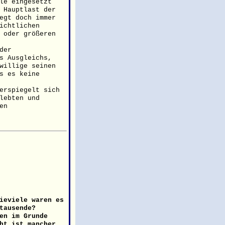
le eingesetzt
 Hauptlast der
egt doch immer
ichtlichen
 oder größeren
der
s Ausgleichs,
willige seinen
s es keine
erspiegelt sich
lebten und
en
ieviele waren es
tausende?
en im Grunde
ht ist mancher