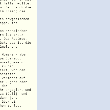
t helfen wollte.
m. Denn auch die
im Krieg; die
in sowjetischen
eppe, ins
on archaischer
rn ist trotz
. Das Resümee,
ück, das ist die
ämpfe und
 Homers – aber
pa überzog.
wusst, wie oft
 zu den
iert, von den
schisten
 vermehrt auf
er Jugend oder
 der
hr engagiert und
aza (Juli) und
dann jene
 über ein
hen schlug.