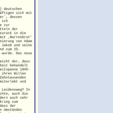
) deutschen
äftigen sich mit
er`, dessen
 ich
e zur
tteln der
zurück in die
mit ,Narrenbrot‘
sierung von Adam
 Jakob und seine
nd zum 25.
 wurde. Das neue
eicht der, dass
heit behandelt
eitspanne 1945-
 ihren Willen
Zehntausenden
miterlebt und
 Leidensweg? In
chte, auch die
dern auch sehr
krieg zum
dass der
n Umständen