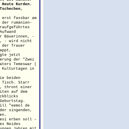
 Heute Kurden.
Tschechen,
 erst fassbar am
 der rumänien-
raufgeführtes
Aufwand
r Bäuerinnen, -
, - wird nicht
 der Trauer
appt,
gte jetzt
erung der "Zwei
aters Temeswar (
 Kulturtagen in
ie beiden
 Tisch. Starr
, thront einer
iten auf dem
ckblicks
Geburtstag.
ill "eemol de
der singenden,
en.
esi erben soll –
es Neides
ungen Jahren mit