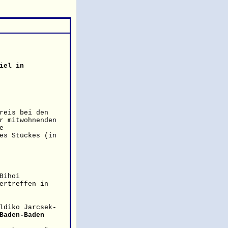
iel in
reis
bei den
r mitwohnenden
e
es Stückes (in
Bihoi
tertreffen
in
ldiko Jarcsek-
Baden-Baden